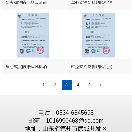
防火阀消防产品认证证..
离心式消防排烟风机消..
离心式消防排烟风机消..
轴流式消防排烟风机消..
>
1
2
3
4
5
电话：0534-6345698
邮箱：1016990468@qq.com
地址：山东省德州市武城开发区