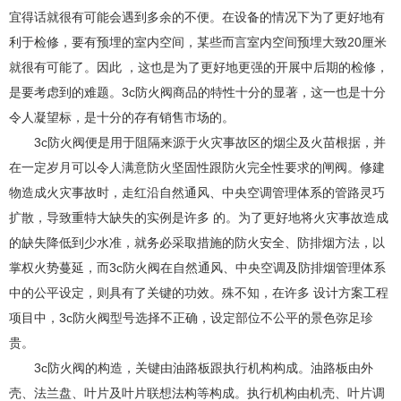
宜得话就很有可能会遇到多余的不便。在设备的情况下为了更好地有
利于检修，要有预埋的室内空间，某些而言室内空间预埋大致20厘米
就很有可能了。因此 ，这也是为了更好地更强的开展中后期的检修，
是要考虑到的难题。3c防火阀商品的特性十分的显著，这一也是十分
令人凝望标，是十分的存有销售市场的。
3c防火阀便是用于阻隔来源于火灾事故区的烟尘及火苗根据，并
在一定岁月可以令人满意防火坚固性跟防火完全性要求的闸阀。修建
物造成火灾事故时，走红沿自然通风、中央空调管理体系的管路灵巧
扩散，导致重特大缺失的实例是许多 的。为了更好地将火灾事故造成
的缺失降低到少水准，就务必采取措施的防火安全、防排烟方法，以
掌权火势蔓延，而3c防火阀在自然通风、中央空调及防排烟管理体系
中的公平设定，则具有了关键的功效。殊不知，在许多 设计方案工程
项目中，3c防火阀型号选择不正确，设定部位不公平的景色弥足珍
贵。
3c防火阀的构造，关键由油路板跟执行机构构成。油路板由外
壳、法兰盘、叶片及叶片联想法构等构成。执行机构由机壳、叶片调