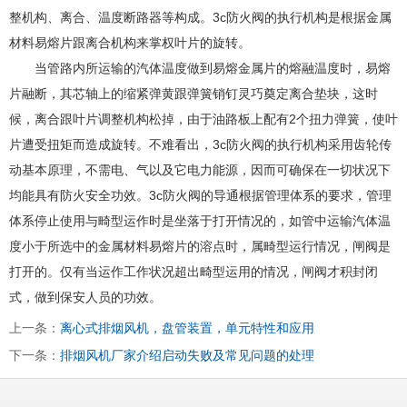
整机构、离合、温度断路器等构成。3c防火阀的执行机构是根据金属
材料易熔片跟离合机构来掌权叶片的旋转。
当管路内所运输的汽体温度做到易熔金属片的熔融温度时，易熔
片融断，其芯轴上的缩紧弹黄跟弹簧销钉灵巧奠定离合垫块，这时
候，离合跟叶片调整机构松掉，由于油路板上配有2个扭力弹簧，使叶
片遭受扭矩而造成旋转。不难看出，3c防火阀的执行机构采用齿轮传
动基本原理，不需电、气以及它电力能源，因而可确保在一切状况下
均能具有防火安全功效。3c防火阀的导通根据管理体系的要求，管理
体系停止使用与畸型运作时是坐落于打开情况的，如管中运输汽体温
度小于所选中的金属材料易熔片的溶点时，属畸型运行情况，闸阀是
打开的。仅有当运作工作状况超出畸型运用的情况，闸阀才积封闭
式，做到保安人员的功效。
上一条：
离心式排烟风机，盘管装置，单元特性和应用
下一条：
排烟风机厂家介绍启动失败及常见问题的处理