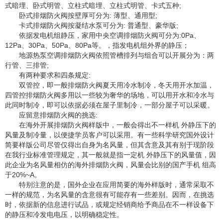
式暗埋、卧式明管、立柱式暗埋、立柱式明管、卡式五种;
卧式排烟防火阀按壁厚可分为: 薄型、通用型;
卡式排烟防火阀按凝结水泵可分为: 普通型、豪华版;
依据发电机组静压，家用中央空调排烟防火阀可分为:0Pa、
12Pa、30Pa、50Pa、80Pa等。，指发电机组外界的静压；
地源热泵空调排烟防火阀依照管槽排列与组合可以开展分为：两
行管、三排管;
有两种要求和四条规定:
双管控，即一般排烟防火阀夏天用冷水制冷，冬天用开水加温，
四管控排烟防火阀多用以一些较为奢华的场地，可以用开水和冷水与
此同时制冷，即可以依据必须在屋子里制冷，一部分屋子可以采暖。
应留意排烟防火阀的挑选:
在海外开展排烟防火阀样版中，一般会得出不一样机 外静压下的
风量及制冷量，以便捷学员客户可以采用。有一些科学研究国外设计
简要样版公司尽管仅得出自身为名风量，但其含意及其有别于现阶段
在我行业标准管理规定，其一般就是指一定机 外静压下的风量值，因
此企业为名风量相仿的海外排烟防火阀，风量会比别的国产手机 组高
于20%~A。
特别注意的是，国外企业在应用简要的海外样版时，通常采取不
一样的规范，为名风量的含意很有可能存有一些差别。因而，在挑选
时，依据新的信息进行试品，或规定经销商给予商品在不一样设备下
的静压和冷发电电压，以明确稳定性。