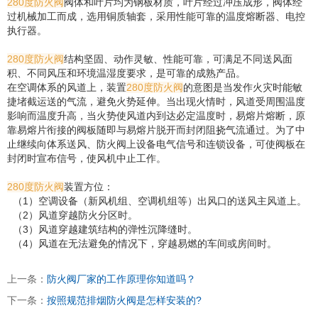
280度防火阀
阀体和叶片均为钢板材质，叶片经过冲压成形，阀体经
过机械加工而成，选用铜质轴套，采用性能可靠的温度熔断器、电控
执行器。
280度防火阀
结构坚固、动作灵敏、性能可靠，可满足不同送风面
积、不同风压和环境温湿度要求，是可靠的成熟产品。
在空调体系的风道上，装置
280度防火阀
的意图是当发作火灾时能敏
捷堵截运送的气流，避免火势延伸。当出现火情时，风道受周围温度
影响而温度升高，当火势使风道内到达必定温度时，易熔片熔断，原
靠易熔片衔接的阀板随即与易熔片脱开而封闭阻挠气流通过。为了中
止继续向体系送风、防火阀上设备电气信号和连锁设备，可使阀板在
封闭时宣布信号，使风机中止工作。
280度防火阀
装置方位：
（1）空调设备（新风机组、空调机组等）出风口的送风主风道上。
（2）风道穿越防火分区时。
（3）风道穿越建筑结构的弹性沉降缝时。
（4）风道在无法避免的情况下，穿越易燃的车间或房间时。
上一条：
防火阀厂家的工作原理你知道吗？
下一条：
按照规范排烟防火阀是怎样安装的?