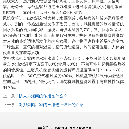
美观大方，选用新式铝合金离心风轮，工作安静。噪声低。安全可
靠。寿命长，每台盘管都通过压力检漏：进出水管(集水头)选用锻黄
铜结构，可靠耐用，运用寿命达45000小时以上。
风机盘管进、出水温差增大时，水量削减，换热盘管的传热系数跟着
减小。别的，传热温差也发作了改变，因而，风机盘管的制冷量随供
回水温差的增大而削减，据统计当供水温度为7℃，供、回水温差从
5℃提高到7℃时，制冷量可削减17%左右。热环境条件是指物理参数
对人体的热舒适性所发作的综合效果。这些物理参数中首要包含空气
干球温度、空气的相对湿度，空气流动速度、均匀辐射温度、人体的
代谢量及穿着等六项。
立柜式风机盘管的进水冷水温度不该低于5℃，不然可能会引起机组凝
露;进水热水温度不该高于80℃(常用 60℃)，不然可能引起机组换热器
的铜管腐蚀。主张风机盘管机组的运转环境温度供冷时：16～36℃，
供热时：10～30℃;空气相对湿度≤90%。风机盘管机组只作为舒适性
空调运用，切勿用于特别场合，请勿将风机盘管装置于有腐蚀性气体
的区域。
上一条：
防火排烟阀的作用是什么？
下一条：
对排烟阀厂家的应用进行详细的介绍