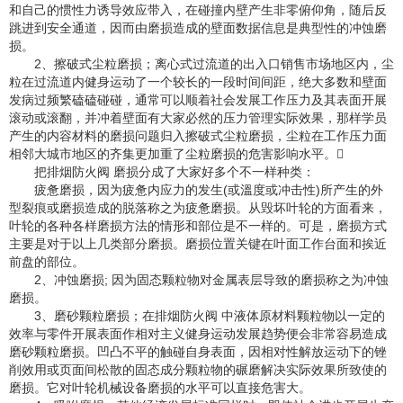
和自己的惯性力诱导效应带入，在碰撞内壁产生非零俯仰角，随后反
跳进到安全通道，因而由磨损造成的壁面数据信息是典型性的冲蚀磨
损。
2、擦破式尘粒磨损；离心式过流道的出入口销售市场地区内，尘
粒在过流道内健身运动了一个较长的一段时间间距，绝大多数和壁面
发病过频繁磕磕碰碰，通常可以顺着社会发展工作压力及其表面开展
滚动或滚翻，并冲着壁面有大家必然的压力管理实际效果，那样学员
产生的内容材料的磨损问题归入擦破式尘粒磨损，尘粒在工作压力面
相邻大城市地区的齐集更加重了尘粒磨损的危害影响水平。
把排烟防火阀 磨损分成了大家好多个不一样种类：
疲惫磨损，因为疲惫内应力的发生(或溫度或冲击性)所产生的外
型裂痕或磨损造成的脱落称之为疲惫磨损。从毁坏叶轮的方面看来，
叶轮的各种各样磨损方法的情形和部位是不一样的。可是，磨损方式
主要是对于以上几类部分磨损。磨损位置关键在叶面工作台面和挨近
前盘的部位。
2、冲蚀磨损; 因为固态颗粒物对金属表层导致的磨损称之为冲蚀
磨损。
3、磨砂颗粒磨损；在排烟防火阀 中液体原材料颗粒物以一定的
效率与零件开展表面作相对主义健身运动发展趋势便会非常容易造成
磨砂颗粒磨损。凹凸不平的触碰自身表面，因相对性解放运动下的锉
削效用或页面间松散的固态成分颗粒物的碾磨解决实际效果所致使的
磨损。它对叶轮机械设备磨损的水平可以直接危害大。