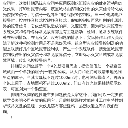
灾阀时，这类排烟系统火灾阀将应用探测仪汇报火灾的健身运动和灯
光效果，打印出报警內容，该区域将由探测仪传出的火灾信号转化成
光控报警信号，将信号一起导出到总程报警控制板。当一个电源电路
报警时，按住静音模式按键静音模式，假如控制板再承担别的电源电
路的报警信号，它依然可以造成响声、光源报警。因为积火灾报警对
系统火灾和各种各样常见故障都是有主题活动、检测，通常系统软件
处在检测情况，在无火灾、没有问题的情形下，实际操作工作人员没
法了解这种积检测作用是不是完好无损。组合型火灾报警控制器的功
能是联接好几个区域报警控制板，产生一个系统软件，接受区域报警
控制板传出的火灾信号和常见故障信号，立即标示火灾区域或常见故
障区域，传出光控报警信号。
排烟防火阀坐落于一个A的新项目周边，提议仅借助一个勘查区
域就由一个单独的屋子(一套房)构成。从大门和正门可以清晰地见到
里边的屋子。当其大规模不超过1000m2时，也可划归勘查区。邻近5
个以上屋子，占地面积不超过1000m2，门口有灯光效果輔助显示仪
表，可区划为一个勘查区。
排烟防火阀的超性能主要问题便是大家这种，我们可以一定要依
据学员表明公司有效的应用它，只需根据那样才能使其工作中特性剖
析获得充足的呈现，大伙儿还有哪些疑惑，热烈欢迎立即向我们资
询。
/