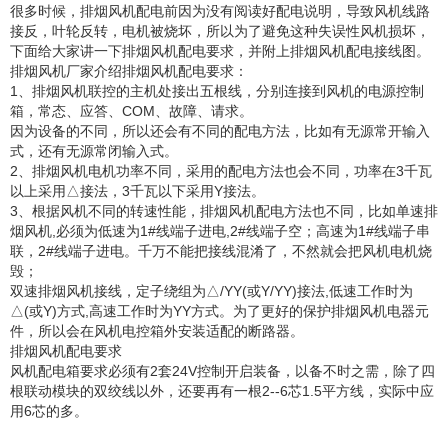
很多时候，排烟风机配电前因为没有阅读好配电说明，导致风机线路
接反，叶轮反转，电机被烧坏，所以为了避免这种失误性风机损坏，
下面给大家讲一下排烟风机配电要求，并附上排烟风机配电接线图。
排烟风机厂家介绍
排烟风机配电要求：
1、排烟风机联控的主机处接出五根线，分别连接到风机的电源控制
箱，常态、应答、COM、故障、请求。
因为设备的不同，所以还会有不同的配电方法，比如有无源常开输入
式，还有无源常闭输入式。
2、排烟风机电机功率不同，采用的配电方法也会不同，功率在3千瓦
以上采用△接法，3千瓦以下采用Y接法。
3、根据风机不同的转速性能，排烟风机配电方法也不同，比如单速排
烟风机,必须为低速为1#线端子进电,2#线端子空；高速为1#线端子串
联，2#线端子进电。千万不能把接线混淆了，不然就会把风机电机烧
毁；
双速排烟风机接线，定子绕组为△/YY(或Y/YY)接法,低速工作时为
△(或Y)方式,高速工作时为YY方式。为了更好的保护排烟风机电器元
件，所以会在风机电控箱外安装适配的断路器。
排烟风机配电要求
风机配电箱要求必须有2套24V控制开启装备，以备不时之需，除了四
根联动模块的双绞线以外，还要再有一根2--6芯1.5平方线，实际中应
用6芯的多。