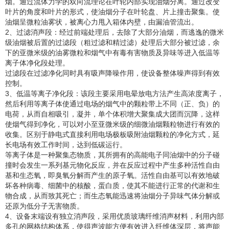
烟。通过流体力学的双向流理论在叶轮内部实现油烟分离。通过改变
叶片的角度和叶片的形式，使油烟分子在叶轮盘、片上撞击聚集。使
油烟呈微粒油雾状，被离心力甩入箱体内壁，由漏油管流出。
2、过滤消声段：经过前端处理后，去除了大部分油烟，而逃逸的微米
级油烟被后置的过滤段（粗过滤和精过滤）处理后大部分被过滤，余
下的亚微米级的油雾微粒和烟气中有毒有害物质及异味等进入低温等
离子体净化段处理。
过滤段在过滤净化同时具有吸声降噪作用，使设备整体噪声得到有效
控制。
3、低温等离子净化段：该段主要采用电晕放电方法产生高浓度离子，
然后利用等离子体使通过电场的烟气中的颗粒带上不同（正、负）的
电荷，从而自相吸引，凝并，单个体积增大聚集成大团而沉降，这样
使烟气得到净化，可以对小至亚微米级的细微油烟颗粒物进行有效的
收集。区别于静电式直接利用电场极板吸附油烟颗粒的净化方式，延
长电场有效工作时间，达到低碳运行。
等离子体是一种聚集态物质，其所拥有的高能电子同油烟中的分子碰
撞时会发生一系列基元物化反应，并在反应过程中产生多种活性自由
基和生态氧，即臭氧分解而产生的原子氧。活性自由基可以有效地破
坏各种病毒、细菌中的核酸，蛋白质，使其不能进行正常的代谢和生
物合成，从而致其死亡；而生态氧能迅速将油烟分子异味气体分解或
还原为低分子无害物质。
4、设备末端设有独立消声段，采用优质玻璃纤维消声材料，利用内部
多孔的网格结构体系，使得声波能方便有效进入纤维体深层，将声能