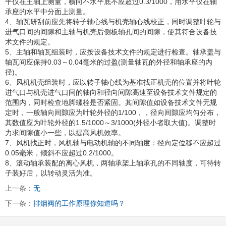
平仪在主轴上测量，横向不水平底不应超过0.3/1000，用水平仪在轴
承座的水平中分面上测量。
4、轴瓦研刮前应先将转子轴心线与机壳轴心线校正，同时调整叶轮与
进气口间的间隙和主轴与机壳后侧板轴孔间的间隙，使其符合设备技
术文件的规定。
5、主轴和轴瓦组装时，应按设备技术文件的规定进行检查。轴承盖与
轴瓦间应保持0.03～0.04毫米的过盈(测量轴瓦的外径和轴承座的内
径)。
6、风机机壳组装时，应以转子轴心线为基准找正机壳的位置并将叶轮
进气口与机壳进气口间的轴向和径向间隙高速至设备技术文件规定的
范围内，同时检查地脚螺栓是否紧固。其间隙值如设备技术文件无规
定时，一般轴向间隙应为叶轮外径的1/100，，径向间隙应均匀分布，
其数值应为叶轮外径的1.5/1000～3/1000(外径小者取大值)。调整时
力求间隙值小一些，以提高风机效率。
7、风机找正时，风机轴与电动机轴的不同轴度：径向定位移不应超过
0.05毫米，倾斜不应超过0.2/1000。
8、滚动轴承装配的离心风机，两轴承架上轴承孔的不同轴度，可待转
子装好后，以转动灵活为准。
上一条：
无
下一条：
排烟阀的工作原理你知道吗？