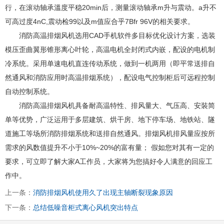
行，在滚动轴承溫度平稳20min后，测量滚动轴承m升与震动。a升不
可高过度4nC,震动检99以及m值应合乎7Bfr 96V的相关要求。
消防高温排烟风机选用CAD手机软件多目标优化设计方案，选装
模压歪曲翼形锥形离心叶轮，高温电机全封闭式内嵌，配设的电机制
冷系统。采用单速电机直连传动系统，做到一机两用（即平常送排自
然通风和消防应用时高温排烟系统），配设电气控制柜后可远程控制
自动控制系统。
消防高温排烟风机具备耐高温特性、排风量大、气压高、安裝简
单等优势，广泛运用于多层建筑、烘干房、地下停车场、地铁站、隧
道施工等场所消防排烟系统和送排自然通风。排烟风机排风量应按所
需求的风数值提升不小于10%~20%的富有量； 假如您对其有一定的
要求，可立即了解大家A工作员，大家将为您搞好令人满意的回应工
作中。
上一条：
消防排烟风机使用久了出现主轴断裂现象原因
下一条：
总结低噪音柜式离心风机突出特点